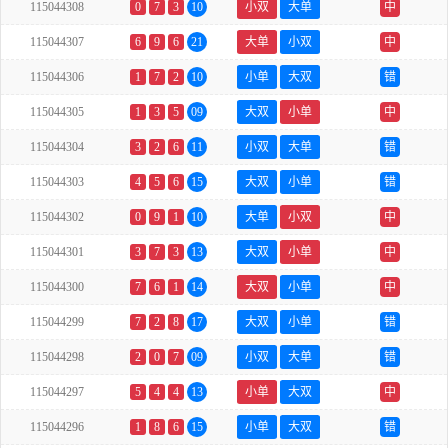
115044308
0
7
3
10
小双
大单
中
115044307
6
9
6
21
大单
小双
中
115044306
1
7
2
10
小单
大双
错
115044305
1
3
5
09
大双
小单
中
115044304
3
2
6
11
小双
大单
错
115044303
4
5
6
15
大双
小单
错
115044302
0
9
1
10
大单
小双
中
115044301
3
7
3
13
大双
小单
中
115044300
7
6
1
14
大双
小单
中
115044299
7
2
8
17
大双
小单
错
115044298
2
0
7
09
小双
大单
错
115044297
5
4
4
13
小单
大双
中
115044296
1
8
6
15
小单
大双
错