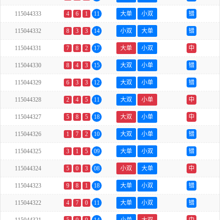
115044333
4
6
1
11
大单
小双
错
115044332
8
3
3
14
小双
大单
错
115044331
7
8
2
17
大单
小双
中
115044330
8
4
3
15
大双
小单
错
115044329
6
3
3
12
大双
小单
错
115044328
2
4
5
11
大双
小单
中
115044327
5
8
5
18
大双
小单
中
115044326
1
7
2
10
大双
小单
错
115044325
3
1
5
09
大单
小双
错
115044324
5
0
3
08
小双
大单
中
115044323
9
8
1
18
大单
小双
错
115044322
4
7
0
11
大单
小双
错