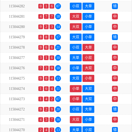
115044282
0
1
6
07
小双
大单
错
115044281
4
7
7
18
大双
小单
中
115044280
9
2
3
14
大双
小单
中
115044279
8
8
1
17
大双
小单
错
115044278
9
6
6
21
小双
大单
中
115044277
3
1
6
10
大单
小双
中
115044276
7
2
9
18
小单
大双
中
115044275
9
0
4
13
大双
小单
中
115044274
1
6
4
11
小单
大双
中
115044273
1
4
2
07
小单
大双
中
115044272
9
2
9
20
小双
大单
错
115044271
4
5
7
16
大双
小单
中
115044270
2
4
7
13
大单
小双
错