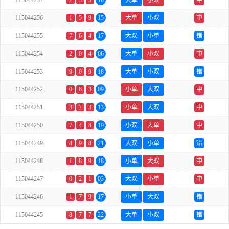
115044257
2
3
5
10
大单
小双
中
115044256
1
5
9
15
大单
小双
中
115044255
7
6
4
17
大双
小单
错
115044254
2
0
4
06
大单
小双
中
115044253
9
0
9
18
大单
小双
错
115044252
0
6
3
09
小单
大双
中
115044251
3
7
3
13
小单
大双
中
115044250
7
4
8
19
小双
大单
中
115044249
4
9
8
21
大双
小单
错
115044248
1
8
9
18
小单
大双
中
115044247
0
2
1
03
大双
小单
中
115044246
1
7
9
17
小单
大双
错
115044245
8
7
7
22
大单
小双
错