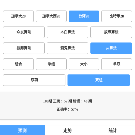
加拿大28
加拿大西28
台湾28
比特币28
众发算法
木白算法
放纵算法
披靡算法
酒鬼算法
pc算法
组合
杀组
大小
单双
双项
双组
100期 正确：57 期 错误：43 期
正确率：57%
预测
走势
统计