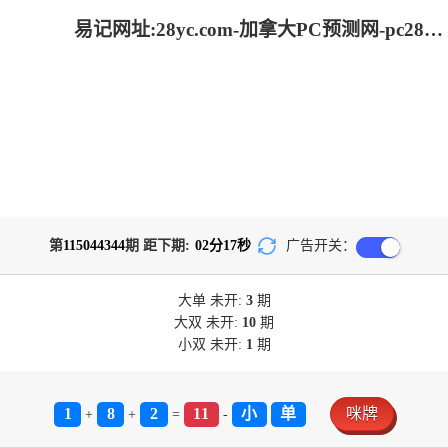
易记网址:28yc.com-加拿大PC预测网-pc28加拿大|历史开奖结果查询|加拿大预测_专注研究加拿大预测!
第
115044344
期 距下期:
02
分
17
秒
广告开关：
大单
未开:
3
期
大双
未开:
10
期
小双
未开:
1
期
1
8
2
11
小
单
咪牌
+
+
=
-