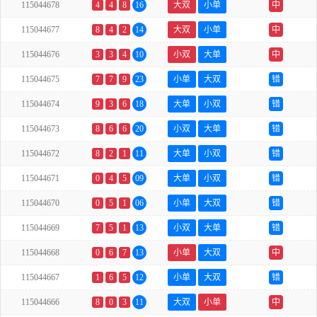
115044678
4
4
8
16
大双
小单
中
115044677
8
4
2
14
大双
小单
中
115044676
3
3
4
10
小双
大单
中
115044675
7
7
9
23
小单
大双
错
115044674
9
3
6
18
大单
小双
错
115044673
8
6
6
20
小双
大单
错
115044672
8
2
1
11
大单
小双
错
115044671
0
4
5
09
大单
小双
错
115044670
0
5
1
06
小单
大双
错
115044669
7
5
1
13
小双
大单
错
115044668
0
6
7
13
小单
大双
中
115044667
1
6
5
12
小单
大双
错
115044666
8
0
3
11
大双
小单
中