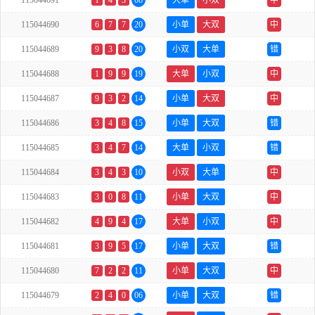
115044691
1
4
3
08
大单
小双
中
115044690
6
7
7
20
小单
大双
中
115044689
9
3
8
20
小双
大单
错
115044688
1
9
9
19
大单
小双
中
115044687
9
3
2
14
小单
大双
中
115044686
3
4
8
15
小单
大双
错
115044685
3
4
7
14
大单
小双
错
115044684
3
4
3
10
小双
大单
中
115044683
3
0
8
11
小单
大双
中
115044682
4
9
4
17
大单
小双
中
115044681
3
9
5
17
小单
大双
错
115044680
7
2
2
11
小单
大双
中
115044679
2
4
0
06
小单
大双
错