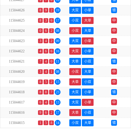
115044627
9
7
0
16
大单
小双
错
115044626
8
9
2
19
大双
小单
错
115044625
8
3
6
17
小双
大单
中
115044624
0
6
2
08
小双
大单
中
115044623
3
4
2
09
大双
小单
中
115044622
4
6
6
16
大双
小单
中
115044621
7
4
0
11
大单
小双
错
115044620
3
4
1
08
小双
大单
中
115044619
8
5
2
15
大单
小双
中
115044618
8
8
7
23
大双
小单
错
115044617
6
4
3
13
大双
小单
中
115044616
9
6
2
17
大单
小双
中
115044615
1
5
8
14
小双
大单
错