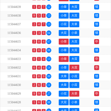
115044639
1
4
7
12
小单
大双
错
115044638
9
5
1
15
小单
大双
错
115044637
2
4
7
13
小双
大单
错
115044636
1
3
0
04
大双
小单
错
115044635
3
0
4
07
小单
大双
中
115044634
8
0
0
08
小单
大双
错
115044633
8
1
4
13
小单
大双
中
115044632
6
4
4
14
小单
大双
中
115044631
0
0
9
09
大单
小双
错
115044630
2
6
3
11
大单
小双
错
115044629
9
9
9
27
小双
大单
中
115044628
1
6
1
08
大双
小单
错