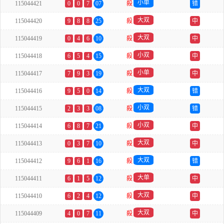
小单
115044421
0
0
7
07
殺
错
大双
115044420
9
8
8
25
殺
中
大双
115044419
0
4
6
10
殺
中
小双
115044418
6
5
4
15
殺
中
小单
115044417
7
9
3
19
殺
中
大双
115044416
9
5
0
14
殺
错
小双
115044415
2
3
3
08
殺
错
小双
115044414
6
8
7
21
殺
中
大双
115044413
0
3
7
10
殺
中
大双
115044412
9
6
1
16
殺
错
大单
115044411
6
1
5
12
殺
中
大双
115044410
6
2
4
12
殺
中
大双
115044409
4
0
7
11
殺
中