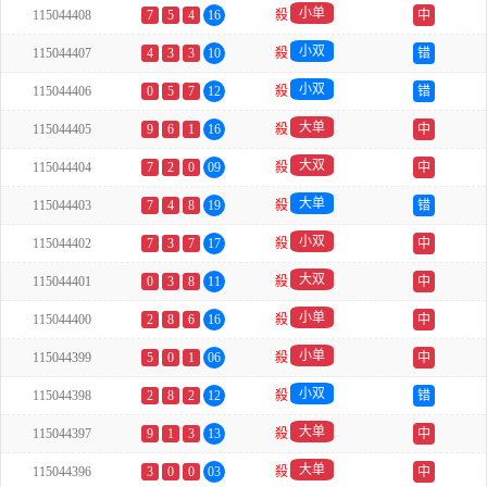
小单
115044408
7
5
4
16
殺
中
小双
115044407
4
3
3
10
殺
错
小双
115044406
0
5
7
12
殺
错
大单
115044405
9
6
1
16
殺
中
大双
115044404
7
2
0
09
殺
中
大单
115044403
7
4
8
19
殺
错
小双
115044402
7
3
7
17
殺
中
大双
115044401
0
3
8
11
殺
中
小单
115044400
2
8
6
16
殺
中
小单
115044399
5
0
1
06
殺
中
小双
115044398
2
8
2
12
殺
错
大单
115044397
9
1
3
13
殺
中
大单
115044396
3
0
0
03
殺
中