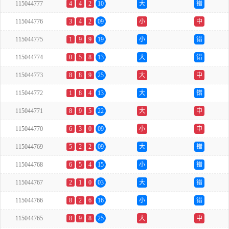
115044777
4
4
2
10
大
错
115044776
3
4
2
09
小
中
115044775
1
9
9
19
小
错
115044774
0
5
8
13
大
错
115044773
8
8
9
25
大
中
115044772
1
8
4
13
大
错
115044771
8
9
5
22
大
中
115044770
6
3
0
09
小
中
115044769
5
2
2
09
大
错
115044768
6
5
4
15
小
错
115044767
2
1
0
03
大
错
115044766
8
2
6
16
小
错
115044765
8
9
8
25
大
中