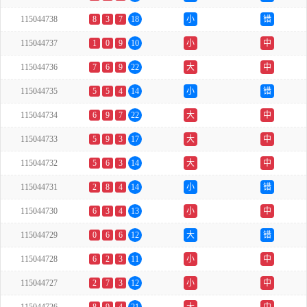
115044738
8
3
7
18
小
错
115044737
1
0
9
10
小
中
115044736
7
6
9
22
大
中
115044735
5
5
4
14
小
错
115044734
6
9
7
22
大
中
115044733
5
9
3
17
大
中
115044732
5
6
3
14
大
中
115044731
2
8
4
14
小
错
115044730
6
3
4
13
小
中
115044729
0
6
6
12
大
错
115044728
6
2
3
11
小
中
115044727
2
7
3
12
小
中