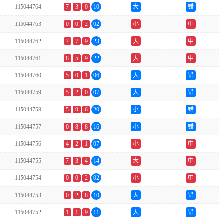
115044764
7
3
0
10
大
错
115044763
0
0
2
02
小
中
115044762
7
7
9
23
大
中
115044761
8
5
9
22
大
中
115044760
5
0
1
06
大
错
115044759
5
2
0
07
大
错
115044758
5
9
6
20
小
错
115044757
0
8
8
16
小
错
115044756
4
2
1
07
小
中
115044755
7
3
4
14
大
中
115044754
0
0
2
02
小
中
115044753
0
2
8
10
大
错
115044752
1
1
9
11
大
错