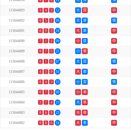
115044094
4
7
0
11
大
双
错
115044093
5
4
3
12
大
双
中
115044092
0
5
1
06
大
单
错
115044091
6
9
3
18
大
单
中
115044090
7
1
1
09
小
双
中
115044089
9
7
5
21
小
单
中
115044088
6
1
0
07
大
双
错
115044087
4
3
9
16
大
单
中
115044086
8
4
3
15
小
双
错
115044085
0
7
2
09
小
单
中
115044084
2
7
4
13
大
单
中
115044083
8
6
9
23
大
单
中
115044082
0
8
6
14
大
单
中