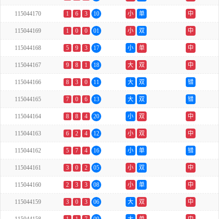
115044170
1
6
3
10
小
单
中
115044169
1
0
0
01
小
双
中
115044168
5
9
3
17
小
单
中
115044167
9
8
1
18
大
双
中
115044166
8
3
0
11
大
双
错
115044165
7
0
6
13
大
双
错
115044164
8
8
4
20
小
双
中
115044163
6
2
4
12
小
双
中
115044162
5
7
4
16
小
单
错
115044161
3
0
2
05
小
双
中
115044160
2
3
3
08
小
单
中
115044159
3
0
3
06
大
双
中