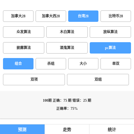
加拿大28
加拿大西28
台湾28
比特币28
众发算法
木白算法
放纵算法
披靡算法
酒鬼算法
pc算法
组合
杀组
大小
单双
双项
双组
100期 正确：75 期 错误：25 期
正确率：75%
预测
走势
统计