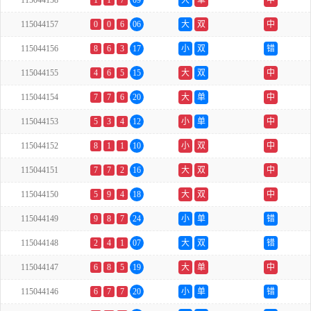
115044158
1
1
7
09
大
单
中
115044157
0
0
6
06
大
双
中
115044156
8
6
3
17
小
双
错
115044155
4
6
5
15
大
双
中
115044154
7
7
6
20
大
单
中
115044153
5
3
4
12
小
单
中
115044152
8
1
1
10
小
双
中
115044151
7
7
2
16
大
双
中
115044150
5
9
4
18
大
双
中
115044149
9
8
7
24
小
单
错
115044148
2
4
1
07
大
双
错
115044147
6
8
5
19
大
单
中
115044146
6
7
7
20
小
单
错