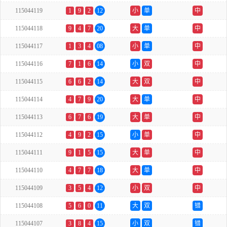
115044119
1
9
2
12
小
单
中
115044118
9
4
7
20
大
单
中
115044117
1
3
4
08
小
单
中
115044116
7
1
6
14
小
双
中
115044115
6
6
2
14
大
双
中
115044114
4
7
9
20
大
单
中
115044113
6
7
6
19
大
单
中
115044112
4
9
2
15
小
单
中
115044111
9
1
5
15
大
单
中
115044110
4
7
7
18
大
单
中
115044109
3
5
4
12
小
双
中
115044108
5
6
0
11
大
双
错
115044107
3
8
4
15
小
双
错