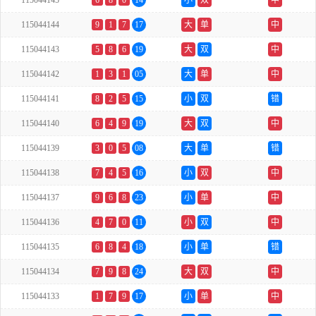
115044145
6
8
0
14
小
双
中
115044144
9
1
7
17
大
单
中
115044143
5
8
6
19
大
双
中
115044142
1
3
1
05
大
单
中
115044141
8
2
5
15
小
双
错
115044140
6
4
9
19
大
双
中
115044139
3
0
5
08
大
单
错
115044138
7
4
5
16
小
双
中
115044137
9
6
8
23
小
单
中
115044136
4
7
0
11
小
双
中
115044135
6
8
4
18
小
单
错
115044134
7
9
8
24
大
双
中
115044133
1
7
9
17
小
单
中