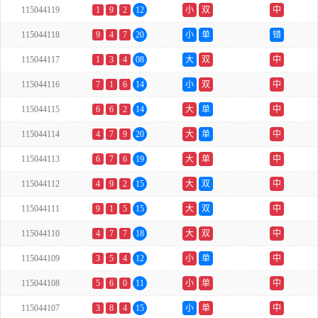
115044119
1
9
2
12
小
双
中
115044118
9
4
7
20
小
单
错
115044117
1
3
4
08
大
双
中
115044116
7
1
6
14
小
双
中
115044115
6
6
2
14
大
单
中
115044114
4
7
9
20
大
单
中
115044113
6
7
6
19
大
单
中
115044112
4
9
2
15
大
双
中
115044111
9
1
5
15
大
双
中
115044110
4
7
7
18
大
双
中
115044109
3
5
4
12
小
单
中
115044108
5
6
0
11
小
单
中
115044107
3
8
4
15
小
单
中