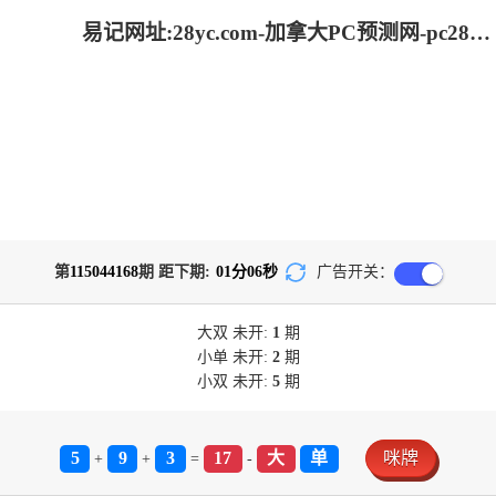
易记网址:28yc.com-加拿大PC预测网-pc28加拿大|历史开奖结果查询|加拿大预测_专注研究加拿大预测!
第
115044168
期 距下期:
01
分
06
秒
广告开关：
大双
未开:
1
期
小单
未开:
2
期
小双
未开:
5
期
5
9
3
17
大
单
咪牌
+
+
=
-