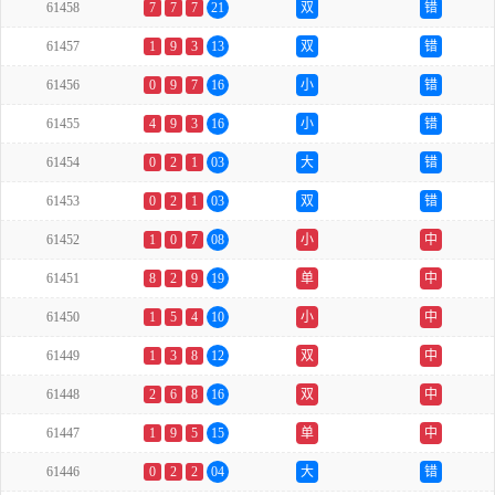
61458
7
7
7
21
双
错
61457
1
9
3
13
双
错
61456
0
9
7
16
小
错
61455
4
9
3
16
小
错
61454
0
2
1
03
大
错
61453
0
2
1
03
双
错
61452
1
0
7
08
小
中
61451
8
2
9
19
单
中
61450
1
5
4
10
小
中
61449
1
3
8
12
双
中
61448
2
6
8
16
双
中
61447
1
9
5
15
单
中
61446
0
2
2
04
大
错