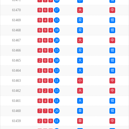
61471
7
2
9
18
小
错
61470
9
6
2
17
大
中
61469
9
4
2
15
双
错
61468
6
9
4
19
双
错
61467
8
6
6
20
大
中
61466
4
9
2
15
双
错
61465
2
0
8
10
大
错
61464
1
6
6
13
大
错
61463
8
0
3
11
小
中
61462
8
2
5
15
大
中
61461
6
4
1
11
大
错
61460
7
7
6
20
单
错
61459
2
9
0
11
单
中