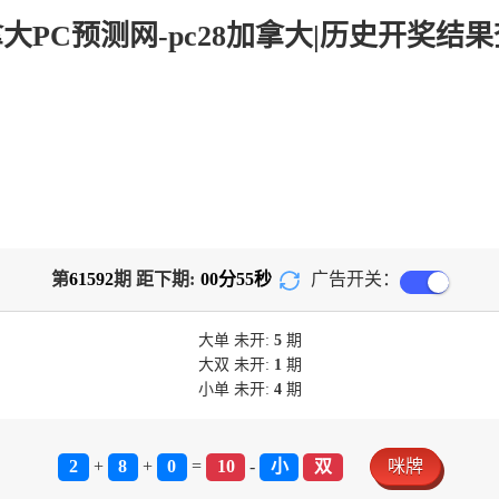
第
61592
期 距下期:
00
分
55
秒
广告开关：
大单
未开:
5
期
大双
未开:
1
期
小单
未开:
4
期
2
+
8
+
0
=
10
-
小
双
咪牌