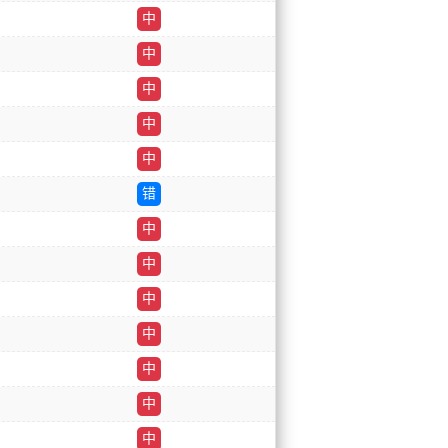
中
中
中
中
中
错
中
中
中
中
中
中
中