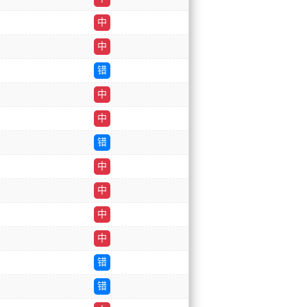
中
中
错
中
中
错
中
中
中
中
错
错