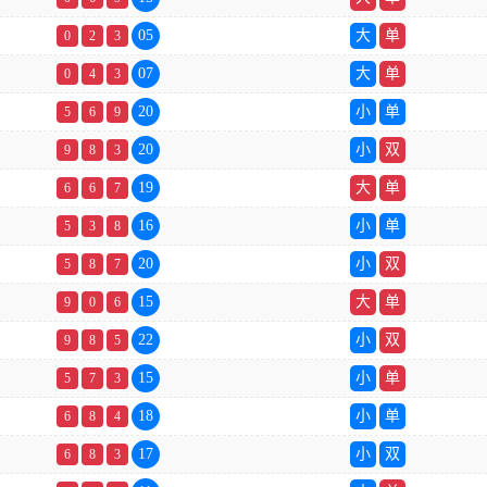
05
大
单
0
2
3
07
大
单
0
4
3
20
小
单
5
6
9
20
小
双
9
8
3
19
大
单
6
6
7
16
小
单
5
3
8
20
小
双
5
8
7
15
大
单
9
0
6
22
小
双
9
8
5
15
小
单
5
7
3
18
小
单
6
8
4
17
小
双
6
8
3