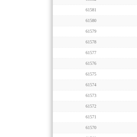
61581
61580
61579
61578
61577
61576
61575
61574
61573
61572
61571
61570