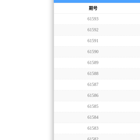
期号
61593
61592
61591
61590
61589
61588
61587
61586
61585
61584
61583
61582