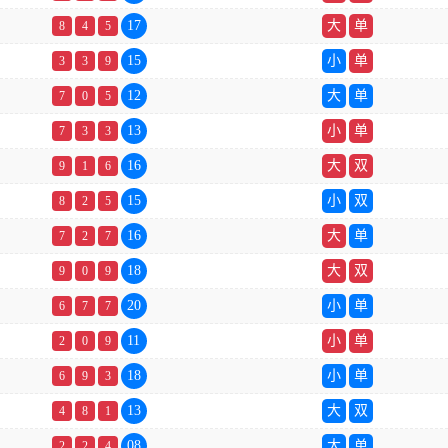
17
大
单
8
4
5
15
小
单
3
3
9
12
大
单
7
0
5
13
小
单
7
3
3
16
大
双
9
1
6
15
小
双
8
2
5
16
大
单
7
2
7
18
大
双
9
0
9
20
小
单
6
7
7
11
小
单
2
0
9
18
小
单
6
9
3
13
大
双
4
8
1
08
大
单
2
2
4