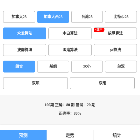
加拿大28
加拿大西28
台湾28
比特币28
众发算法
木白算法
放纵算法
披靡算法
酒鬼算法
pc算法
组合
杀组
大小
单双
双项
双组
100期 正确：80 期 错误：20 期
正确率：80%
预测
走势
统计