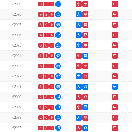
62099
6
3
2
11
小
单
中
62098
9
2
0
11
大
单
中
62097
3
6
0
09
大
单
中
62096
4
2
6
12
大
双
中
62095
6
8
7
21
小
单
中
62094
1
1
0
02
小
单
中
62093
6
2
1
09
小
单
中
62092
2
0
0
02
大
双
中
62091
1
5
3
09
大
双
错
62090
2
8
4
14
大
双
中
62089
1
9
3
13
小
双
中
62088
2
0
9
11
大
单
中
62087
4
8
3
15
大
双
中