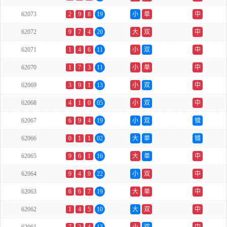
62073
2
9
8
19
小
单
中
62072
9
7
4
20
大
双
中
62071
1
4
6
11
小
双
中
62070
1
7
3
11
小
单
中
62069
3
9
1
13
小
双
中
62068
4
1
0
05
小
双
中
62067
6
9
4
19
小
双
错
62066
0
1
1
02
大
单
错
62065
9
6
1
16
大
单
中
62064
9
4
9
22
小
双
中
62063
6
6
7
19
大
单
中
62062
1
4
5
10
大
双
中