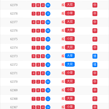
大双
62379
2
0
4
06
殺
中
小单
62378
5
3
8
16
殺
中
大双
62377
4
0
0
04
殺
中
大单
62376
1
6
1
08
殺
中
小双
62375
3
8
9
20
殺
中
大双
62374
7
1
5
13
殺
中
大单
62373
9
5
9
23
殺
错
大双
62372
8
3
5
16
殺
错
小单
62371
4
3
8
15
殺
中
大双
62370
2
2
0
04
殺
中
小双
62369
2
8
6
16
殺
中
大单
62368
7
1
4
12
殺
中
小单
62367
5
5
4
14
殺
中