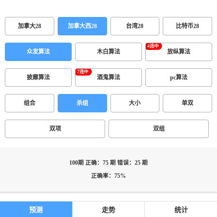
加拿大28
加拿大西28
台湾28
比特币28
众发算法
木白算法
放纵算法
披靡算法
酒鬼算法
pc算法
组合
杀组
大小
单双
双项
双组
100期 正确：75 期 错误：25 期
正确率：75%
预测
走势
统计