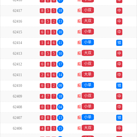
62418
7
2
8
17
殺
中
小双
62417
8
5
5
18
殺
中
大双
62416
6
5
2
13
殺
中
小单
62415
6
1
3
10
殺
中
小单
62414
1
4
6
11
殺
错
大双
62413
0
5
5
10
殺
中
小双
62412
6
8
3
17
殺
中
大单
62411
2
6
6
14
殺
中
小单
62410
6
1
2
09
殺
错
小双
62409
4
7
7
18
殺
中
小单
62408
0
1
3
04
殺
中
小单
62407
0
8
5
13
殺
错
大双
62406
4
8
3
15
殺
中