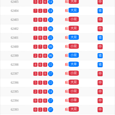
大单
62405
5
3
6
14
殺
中
大双
62404
7
2
5
14
殺
错
小双
62403
3
9
3
15
殺
中
大双
62402
1
0
5
06
殺
中
大双
62401
7
9
6
22
殺
错
小双
62400
2
7
0
09
殺
中
小双
62399
2
4
0
06
殺
错
大单
62398
4
6
5
15
殺
错
小双
62397
3
5
9
17
殺
中
大双
62396
5
5
5
15
殺
中
小双
62395
2
3
9
14
殺
中
小单
62394
9
8
0
17
殺
中
大双
62393
0
2
5
07
殺
中