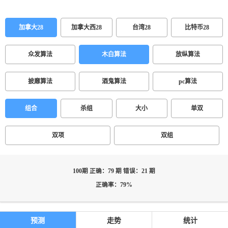
加拿大28
加拿大西28
台湾28
比特币28
众发算法
木白算法
放纵算法
披靡算法
酒鬼算法
pc算法
组合
杀组
大小
单双
双项
双组
100期 正确：79 期 错误：21 期
正确率：79%
预测
走势
统计