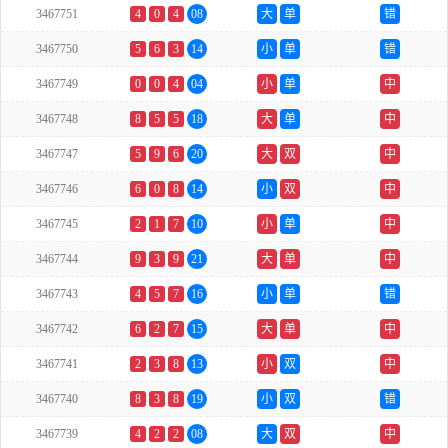
3467751
4
0
4
08
大
单
错
3467750
5
6
3
14
小
单
错
3467749
0
0
4
04
小
单
中
3467748
8
5
5
18
大
单
中
3467747
5
9
6
20
大
双
中
3467746
6
0
8
14
小
双
中
3467745
2
1
7
10
小
单
中
3467744
9
3
9
21
大
单
中
3467743
4
5
7
16
小
单
错
3467742
6
2
7
15
大
单
中
3467741
2
3
8
13
小
双
中
3467740
8
3
8
19
小
双
错
3467739
4
2
2
08
大
双
中