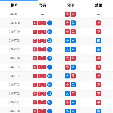
期号
号码
预测
结果
3467801
---
小
双
---
3467800
6
6
6
18
大
单
中
3467799
4
2
3
09
小
单
中
3467798
7
5
9
21
小
双
错
3467797
9
0
3
12
大
单
错
3467796
8
5
8
21
大
单
中
3467795
6
2
5
13
小
双
中
3467794
1
1
4
06
大
双
中
3467793
3
1
0
04
小
单
中
3467792
6
0
5
11
大
单
中
3467791
1
4
3
08
小
单
中
3467790
8
7
0
15
小
双
错