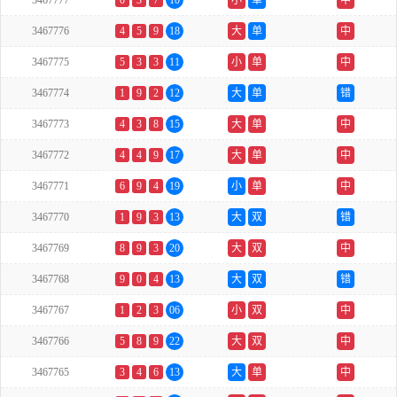
3467777
0
3
7
10
小
单
中
3467776
4
5
9
18
大
单
中
3467775
5
3
3
11
小
单
中
3467774
1
9
2
12
大
单
错
3467773
4
3
8
15
大
单
中
3467772
4
4
9
17
大
单
中
3467771
6
9
4
19
小
单
中
3467770
1
9
3
13
大
双
错
3467769
8
9
3
20
大
双
中
3467768
9
0
4
13
大
双
错
3467767
1
2
3
06
小
双
中
3467766
5
8
9
22
大
双
中
3467765
3
4
6
13
大
单
中