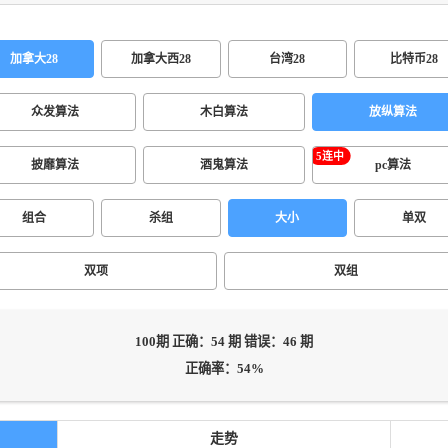
加拿大28
加拿大西28
台湾28
比特币28
众发算法
木白算法
放纵算法
披靡算法
酒鬼算法
pc算法
组合
杀组
大小
单双
双项
双组
100期 正确：54 期 错误：46 期
正确率：54%
走势