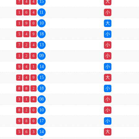
15
大
7
4
4
11
小
1
6
4
10
大
1
9
0
18
小
5
4
9
13
小
7
2
4
09
小
1
2
6
14
小
9
4
1
15
大
2
4
9
18
小
8
8
2
08
小
3
1
4
10
小
8
2
0
17
小
9
8
0
14
大
5
6
3