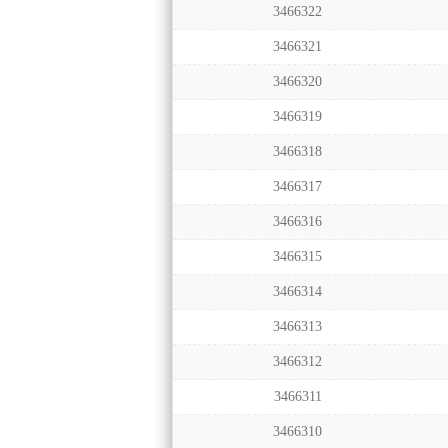
3466322
3466321
3466320
3466319
3466318
3466317
3466316
3466315
3466314
3466313
3466312
3466311
3466310