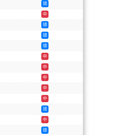
错
中
错
错
错
中
中
中
中
中
错
中
错