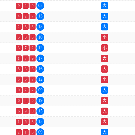
02
大
0
2
0
13
大
4
2
7
13
大
2
8
3
10
小
5
0
5
12
小
3
7
2
17
大
1
7
9
16
大
5
8
3
12
小
5
0
7
09
大
0
7
2
19
大
6
4
9
15
大
6
9
0
15
大
1
6
8
09
大
2
1
6