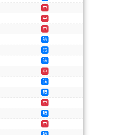
中
中
中
错
错
错
中
错
错
中
错
中
错