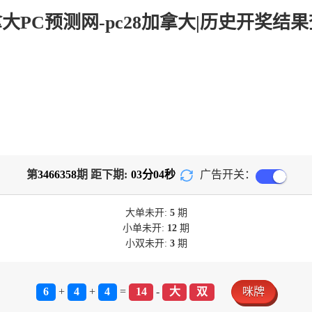
第
3466358
期 距下期:
03
分
03
秒
广告开关：
大单
未开:
5
期
小单
未开:
12
期
小双
未开:
3
期
6
+
4
+
4
=
14
-
大
双
咪牌