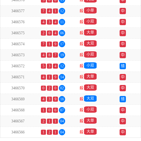
3466578
5
0
8
13
殺
中
小单
3466577
7
4
1
12
殺
中
小双
3466576
4
3
4
11
殺
中
大单
3466575
2
0
4
06
殺
中
大双
3466574
7
1
9
17
殺
中
小双
3466573
4
8
7
19
殺
中
小双
3466572
5
3
4
12
殺
错
大单
3466571
4
1
9
14
殺
中
大双
3466570
0
2
0
02
殺
中
大双
3466569
4
3
9
16
殺
错
小双
3466568
1
0
6
07
殺
中
大单
3466567
2
1
1
04
殺
中
大单
3466566
1
2
1
04
殺
中