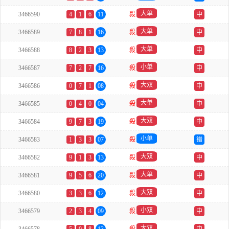
大单
3466590
4
1
6
11
殺
中
大单
3466589
7
8
1
16
殺
中
大单
3466588
8
2
3
13
殺
中
小单
3466587
7
2
7
16
殺
中
大双
3466586
0
7
1
08
殺
中
大单
3466585
0
4
0
04
殺
中
大双
3466584
9
7
3
19
殺
中
小单
3466583
1
3
3
07
殺
错
大双
3466582
9
1
3
13
殺
中
大单
3466581
9
5
6
20
殺
中
大双
3466580
3
3
6
12
殺
中
小双
3466579
2
3
4
09
殺
中
大双