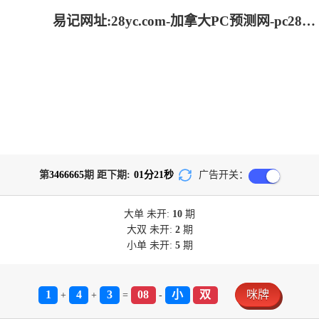
易记网址:28yc.com-加拿大PC预测网-pc28加拿大|历史开奖结果查询|加拿大预测_专注研究加拿大预测!
第
3466665
期 距下期:
01
分
21
秒
广告开关：
大单
未开:
10
期
大双
未开:
2
期
小单
未开:
5
期
1
4
3
08
小
双
咪牌
+
+
=
-