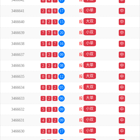
3466642
6
4
7
17
殺
中
小单
3466641
2
6
9
17
殺
中
大双
3466640
8
2
5
15
殺
中
小双
3466639
7
7
6
20
殺
中
小单
3466638
5
4
7
16
殺
中
小双
3466637
6
2
1
09
殺
中
大单
3466636
2
2
4
08
殺
中
大双
3466635
0
8
4
12
殺
中
大双
3466634
0
3
2
05
殺
中
大单
3466633
2
2
2
06
殺
中
小双
3466632
5
1
3
09
殺
中
小双
3466631
4
3
2
09
殺
中
小单
3466630
2
8
7
17
殺
中