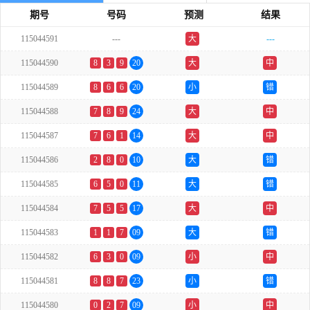
期号
号码
预测
结果
115044591
---
大
---
单
115044590
8
3
9
20
大
中
115044589
8
6
6
20
小
错
115044588
7
8
9
24
大
中
115044587
7
6
1
14
大
中
115044586
2
8
0
10
大
错
115044585
6
5
0
11
大
错
115044584
7
5
5
17
大
中
115044583
1
1
7
09
大
错
115044582
6
3
0
09
小
中
115044581
8
8
7
23
小
错
115044580
0
2
7
09
小
中