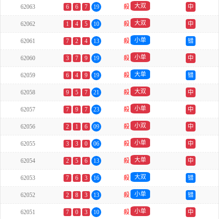
大双
62063
6
6
7
19
殺
中
大双
62062
1
4
5
10
殺
中
小单
62061
7
2
4
13
殺
错
小单
62060
3
7
9
19
殺
中
大单
62059
6
4
9
19
殺
错
大双
62058
9
5
7
21
殺
中
小单
62057
7
9
7
23
殺
中
小双
62056
2
1
6
09
殺
中
小单
62055
3
3
0
06
殺
中
大单
62054
2
5
6
13
殺
中
大双
62053
7
6
3
16
殺
错
小单
62052
2
8
3
13
殺
错
小单
62051
7
0
3
10
殺
中