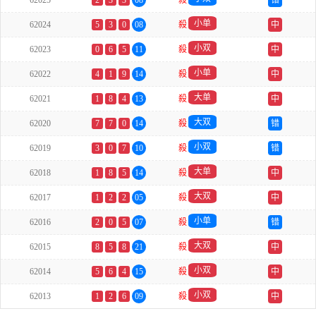
62025
2
3
3
08
殺
错
小单
62024
5
3
0
08
殺
中
小双
62023
0
6
5
11
殺
中
小单
62022
4
1
9
14
殺
中
大单
62021
1
8
4
13
殺
中
大双
62020
7
7
0
14
殺
错
小双
62019
3
0
7
10
殺
错
大单
62018
1
8
5
14
殺
中
大双
62017
1
2
2
05
殺
中
小单
62016
2
0
5
07
殺
错
大双
62015
8
5
8
21
殺
中
小双
62014
5
6
4
15
殺
中
小双
62013
1
2
6
09
殺
中