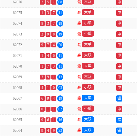
大双
62076
2
5
1
08
殺
中
大单
62075
1
3
7
11
殺
中
小单
62074
8
3
7
18
殺
中
小单
62073
2
9
8
19
殺
中
大单
62072
9
7
4
20
殺
中
大双
62071
1
4
6
11
殺
中
大单
62070
1
7
3
11
殺
中
大双
62069
3
9
1
13
殺
中
小双
62068
4
1
0
05
殺
中
大单
62067
6
9
4
19
殺
错
小单
62066
0
1
1
02
殺
中
大双
62065
9
6
1
16
殺
错
大双
62064
9
4
9
22
殺
错