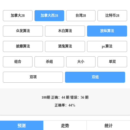
加拿大28
加拿大西28
台湾28
比特币28
众发算法
木白算法
放纵算法
披靡算法
酒鬼算法
pc算法
组合
杀组
大小
单双
双项
双组
100期 正确：44 期 错误：56 期
正确率：44%
预测
走势
统计