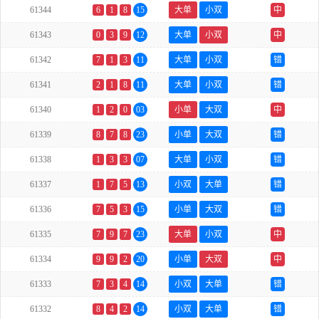
61344
6
1
8
15
大单
小双
中
61343
0
3
9
12
大单
小双
中
61342
7
1
3
11
大单
小双
错
61341
2
1
8
11
大单
小双
错
61340
1
2
0
03
小单
大双
中
61339
8
7
8
23
小单
大双
错
61338
1
3
3
07
大单
小双
错
61337
1
7
5
13
小双
大单
错
61336
7
5
3
15
小单
大双
错
61335
7
9
7
23
大单
小双
中
61334
9
9
2
20
小单
大双
中
61333
7
3
4
14
小双
大单
错
61332
8
4
2
14
小双
大单
错