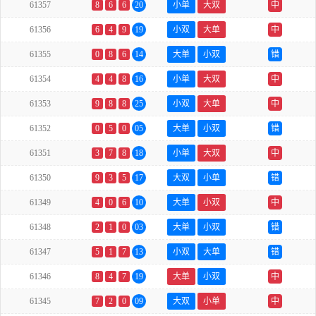
61357
8
6
6
20
小单
大双
中
61356
6
4
9
19
小双
大单
中
61355
0
8
6
14
大单
小双
错
61354
4
4
8
16
小单
大双
中
61353
9
8
8
25
小双
大单
中
61352
0
5
0
05
大单
小双
错
61351
3
7
8
18
小单
大双
中
61350
9
3
5
17
大双
小单
错
61349
4
0
6
10
大单
小双
中
61348
2
1
0
03
大单
小双
错
61347
5
1
7
13
小双
大单
错
61346
8
4
7
19
大单
小双
中
61345
7
2
0
09
大双
小单
中